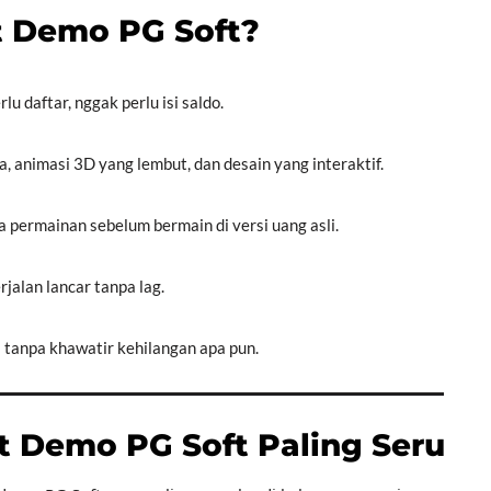
t Demo PG Soft?
 daftar, nggak perlu isi saldo.
 animasi 3D yang lembut, dan desain yang interaktif.
ola permainan sebelum bermain di versi uang asli.
jalan lancar tanpa lag.
a tanpa khawatir kehilangan apa pun.
 Demo PG Soft Paling Seru