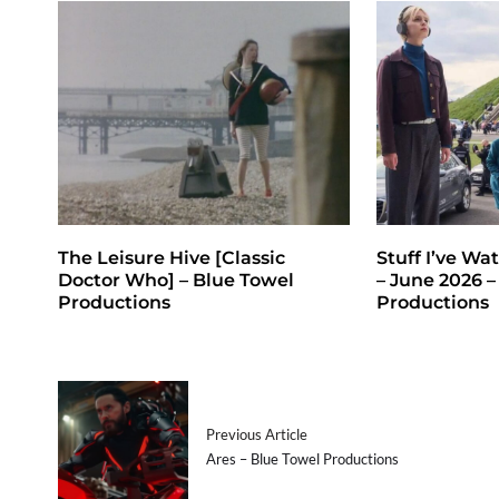
The Leisure Hive [Classic
Stuff I’ve W
Doctor Who] – Blue Towel
– June 2026 –
Productions
Productions
Previous Article
Ares – Blue Towel Productions