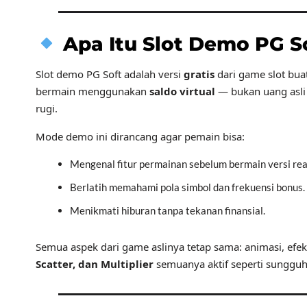
Apa Itu Slot Demo PG S
Slot demo PG Soft adalah versi
gratis
dari game slot bu
bermain menggunakan
saldo virtual
— bukan uang asli 
rugi.
Mode demo ini dirancang agar pemain bisa:
Mengenal fitur permainan sebelum bermain versi rea
Berlatih memahami pola simbol dan frekuensi bonus.
Menikmati hiburan tanpa tekanan finansial.
Semua aspek dari game aslinya tetap sama: animasi, efek
Scatter, dan Multiplier
semuanya aktif seperti sungguh