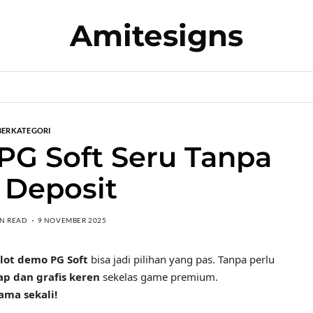
Amitesigns
BERKATEGORI
PG Soft Seru Tanpa
 Deposit
IN READ
9 NOVEMBER 2025
slot demo PG Soft
bisa jadi pilihan yang pas. Tanpa perlu
ap dan grafis keren
sekelas game premium.
ama sekali!