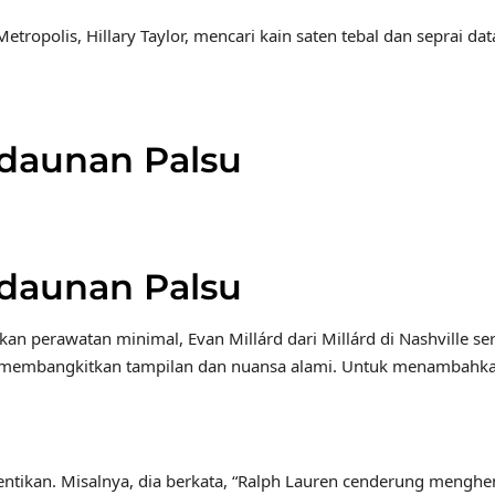
Metropolis, Hillary Taylor, mencari kain saten tebal dan seprai
edaunan Palsu
edaunan Palsu
perawatan minimal, Evan Millárd dari Millárd di Nashville se
membangkitkan tampilan dan nuansa alami. Untuk menambahkan p
tikan. Misalnya, dia berkata, “Ralph Lauren cenderung menghenti