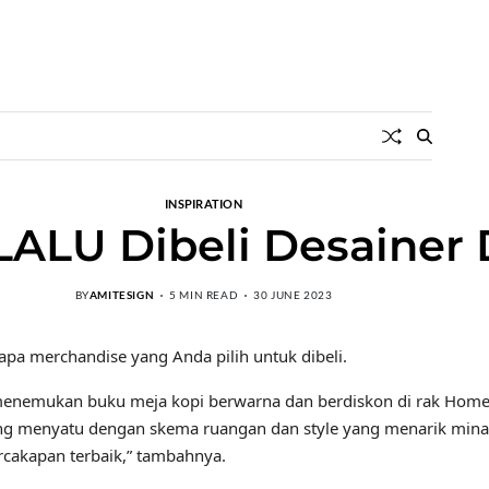
INSPIRATION
ELALU Dibeli Desaine
BY
AMITESIGN
5 MIN READ
30 JUNE 2023
apa merchandise yang Anda pilih untuk dibeli.
nemukan buku meja kopi berwarna dan berdiskon di rak HomeGoods
ng menyatu dengan skema ruangan dan style yang menarik minat 
rcakapan terbaik,” tambahnya.