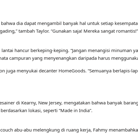
suka bahwa dia dapat mengambil banyak hal untuk setiap kesemp
ading,” tambah Taylor. “Gunakan saja! Mereka sangat romantis!”
i lantai hancur berkeping-keping. “Jangan menangisi minuman 
amata campuran yang menyenangkan daripada harus menggunakan 
annon juga menyukai decanter HomeGoods. “Semuanya berlapis-lap
ainer di Kearny, New Jersey, mengatakan bahwa banyak barang di 
rdasarkan lokasi, seperti “Made in India”.
uch abu-abu melengkung di ruang kerja, Fahmy menambahkan bant