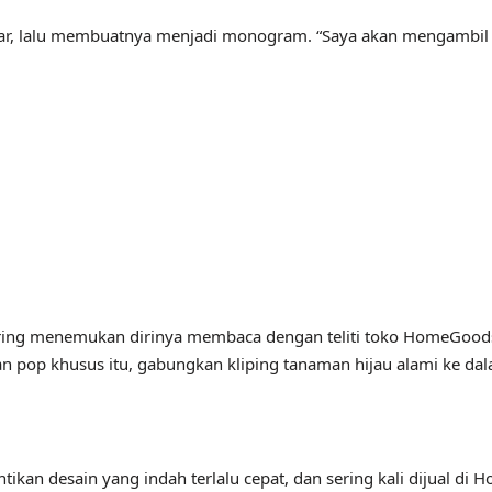
 datar, lalu membuatnya menjadi monogram. “Saya akan mengambil m
ring menemukan dirinya membaca dengan teliti toko HomeGoods 
op khusus itu, gabungkan kliping tanaman hijau alami ke dala
kan desain yang indah terlalu cepat, dan sering kali dijual di