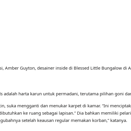
i, Amber Guyton, desainer inside di Blessed Little Bungalow di 
lah harta karun untuk permadani, terutama pilihan goni dan yan
ustin, suka mengganti dan menukar karpet di kamar. “Ini menci
tuhkan ke ruang sebagai lapisan.” Dia bahkan memiliki pelari 
engubahnya setelah keausan regular memakan korban,” katanya.